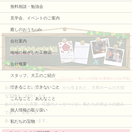
無料相談・勉強会
見学会、イベントのご案内
癒しのおうちcafe
会社案内
地域に根ざした工務店
会社概要
スタッフ、大工のご紹介
トップページ
＞ 私たちの宝物 [お客様からのお手紙]
できること、できないこと
お客様との「出会い」と「絆」から生まれた、大和ホームの大切
な宝物をご紹介します。
こんなこと、あんなこと
ありがたいお言葉、応援のメッセージが、私たちの何よりの励み
個人情報の取り扱い
であり、宝物です。
ありがとうございます。
私たちの宝物