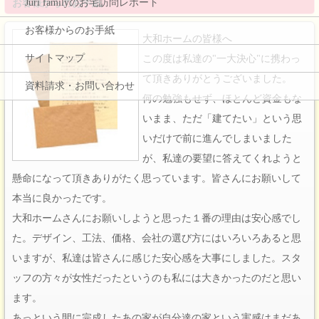
Juri familyのお宅訪問レポート
お客様からのお手紙
お客様からのお手紙
大和ホームの皆様へ
サイトマップ
この度は私達の"一大決心"に携わっ
て頂きありがとうございました。
資料請求・お問い合わせ
何の勉強もせず、ほとんど資金もな
いまま、ただ「建てたい」という思
いだけで前に進んでしまいました
が、私達の要望に答えてくれようと
懸命になって頂きありがたく思っています。皆さんにお願いして
本当に良かったです。
大和ホームさんにお願いしようと思った１番の理由は安心感でし
た。デザイン、工法、価格、会社の選び方にはいろいろあると思
いますが、私達は皆さんに感じた安心感を大事にしました。スタ
ッフの方々が女性だったというのも私には大きかったのだと思い
ます。
あっという間に完成したあの家が自分達の家という実感はまだあ